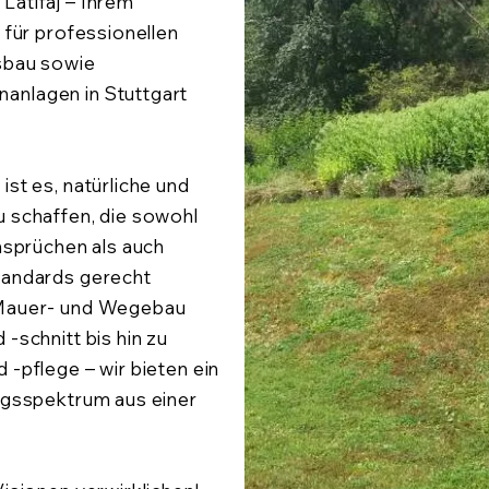
Latifaj – Ihrem
 für professionellen
sbau sowie
nlagen in Stuttgart
st es, natürliche und
 schaffen, die sowohl
Ansprüchen als auch
tandards gerecht
 Mauer- und Wegebau
-schnitt bis hin zu
 -pflege – wir bieten ein
ngsspektrum aus einer