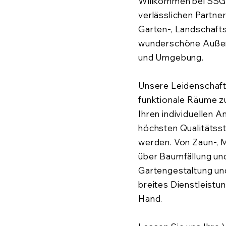
Willkommen bei SSG 
verlässlichen Partner
Garten-, Landschaft
wunderschöne Außena
und Umgebung.
Unsere Leidenschaft i
funktionale Räume zu
Ihren individuellen 
höchsten Qualitätss
werden. Von Zaun-,
über Baumfällung und 
Gartengestaltung und
breites Dienstleistu
Hand.