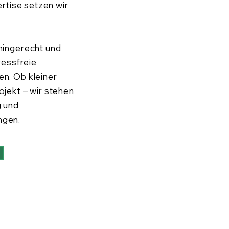
ertise setzen wir
mingerecht und
ressfreie
n. Ob kleiner
jekt – wir stehen
g und
ngen.